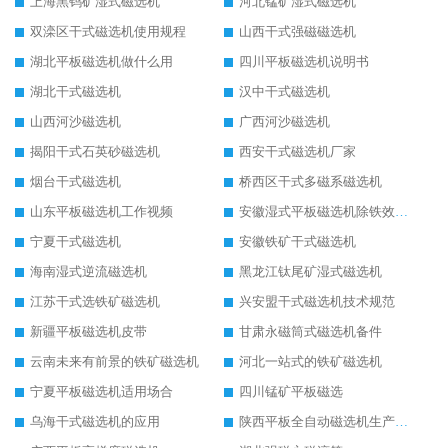
上海黑钨矿湿式磁选机
河北锰矿湿式磁选机
双滦区干式磁选机使用规程
山西干式强磁磁选机
湖北平板磁选机做什么用
四川平板磁选机说明书
湖北干式磁选机
汉中干式磁选机
山西河沙磁选机
广西河沙磁选机
揭阳干式石英砂磁选机
西安干式磁选机厂家
烟台干式磁选机
桥西区干式多磁系磁选机
山东平板磁选机工作视频
安徽湿式平板磁选机除铁效果怎么样
宁夏干式磁选机
安徽铁矿干式磁选机
海南湿式逆流磁选机
黑龙江钛尾矿湿式磁选机
江苏干式选铁矿磁选机
兴安盟干式磁选机技术规范
新疆平板磁选机皮带
甘肃永磁筒式磁选机备件
云南未来有前景的铁矿磁选机
河北一站式的铁矿磁选机
宁夏平板磁选机适用场合
四川锰矿平板磁选
乌海干式磁选机的应用
陕西平板全自动磁选机生产厂家