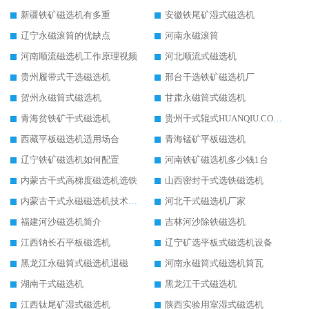
新疆铁矿磁选机有多重
安徽铁尾矿湿式磁选机
辽宁永磁滚筒的优缺点
河南永磁滚筒
河南顺流磁选机工作原理视频
河北顺流式磁选机
贵州履带式干选磁选机
邢台干选铁矿磁选机厂
贺州永磁筒式磁选机
甘肃永磁筒式磁选机
青海贫铁矿干式磁选机
贵州干式辊式HUANQIU.COM环球体育(中国大陆)科技公司
西藏平板磁选机适用场合
青海锰矿平板磁选机
辽宁铁矿磁选机如何配置
河南铁矿磁选机多少钱1台
内蒙古干式高梯度磁选机选铁
山西密封干式选铁磁选机
内蒙古干式永磁磁选机技术要求
河北干式磁选机厂家
福建河沙磁选机简介
吉林河沙除铁磁选机
江西钠长石平板磁选机
辽宁矿选平板式磁选机设备
黑龙江永磁筒式磁选机退磁
河南永磁筒式磁选机筒瓦
湖南干式磁选机
黑龙江干式磁选机
江西钛尾矿湿式磁选机
陕西实验用室湿式磁选机