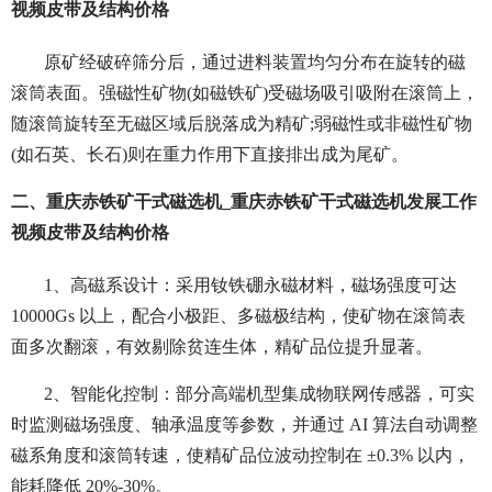
视频皮带及结构价格
原矿经破碎筛分后，通过进料装置均匀分布在旋转的磁
滚筒表面。强磁性矿物(如磁铁矿)受磁场吸引吸附在滚筒上，
随滚筒旋转至无磁区域后脱落成为精矿;弱磁性或非磁性矿物
(如石英、长石)则在重力作用下直接排出成为尾矿。
二、重庆赤铁矿干式磁选机_重庆赤铁矿干式磁选机发展工作
视频皮带及结构价格
1、
高磁系设计：采用钕铁硼永磁材料，磁场强度可达
10000Gs 以上，配合小极距、多磁极结构，使矿物在滚筒表
面多次翻滚，有效剔除贫连生体，精矿品位提升显著。
2、智能化控制：部分高端机型集成物联网传感器，可实
时监测磁场强度、轴承温度等参数，并通过 AI 算法自动调整
磁系角度和滚筒转速，使精矿品位波动控制在 ±0.3% 以内，
能耗降低 20%-30%。