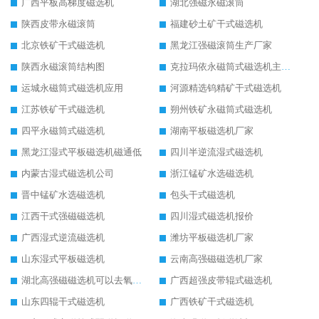
广西平板高梯度磁选机
湖北强磁永磁滚筒
陕西皮带永磁滚筒
福建砂土矿干式磁选机
北京铁矿干式磁选机
黑龙江强磁滚筒生产厂家
陕西永磁滚筒结构图
克拉玛依永磁筒式磁选机主要技术参数
运城永磁筒式磁选机应用
河源精选钨精矿干式磁选机
江苏铁矿干式磁选机
朔州铁矿永磁筒式磁选机
四平永磁筒式磁选机
湖南平板磁选机厂家
黑龙江湿式平板磁选机磁通低
四川半逆流湿式磁选机
内蒙古湿式磁选机公司
浙江锰矿水选磁选机
晋中锰矿水选磁选机
包头干式磁选机
江西干式强磁磁选机
四川湿式磁选机报价
广西湿式逆流磁选机
潍坊平板磁选机厂家
山东湿式平板磁选机
云南高强磁磁选机厂家
湖北高强磁磁选机可以去氧化铝
广西超强皮带辊式磁选机
山东四辊干式磁选机
广西铁矿干式磁选机