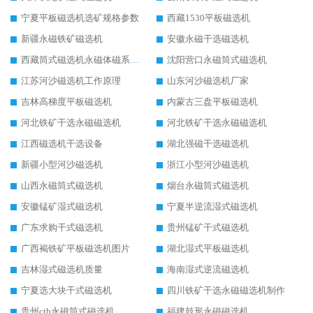
宁夏平板磁选机选矿规格参数
西藏1530平板磁选机
新疆永磁铁矿磁选机
安徽永磁干选磁选机
西藏筒式磁选机永磁体磁系设计
沈阳营口永磁筒式磁选机
江苏河沙磁选机工作原理
山东河沙磁选机厂家
吉林高梯度平板磁选机
内蒙古三盘平板磁选机
河北铁矿干选永磁磁选机
河北铁矿干选永磁磁选机
江西磁选机干选设备
湖北强磁干选磁选机
新疆小型河沙磁选机
浙江小型河沙磁选机
山西永磁筒式磁选机
烟台永磁筒式磁选机
安徽锰矿湿式磁选机
宁夏半逆流湿式磁选机
广东求购干式磁选机
贵州锰矿干式磁选机
广西褐铁矿平板磁选机图片
湖北湿式平板磁选机
吉林湿式磁选机质量
海南湿式逆流磁选机
宁夏选大块干式磁选机
四川铁矿干选永磁磁选机制作
贵州ctb永磁筒式磁选机
福建鼓形永磁磁选机