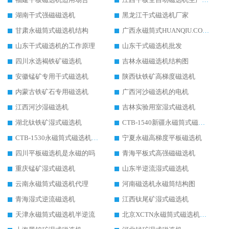
湖南干式强磁磁选机
黑龙江干式磁选机厂家
甘肃永磁筒式磁选机结构
广西永磁筒式HUANQIU.COM环球体育(中国大陆)科技公司
山东干式磁选机的工作原理
山东干式磁选机批发
四川水选褐铁矿磁选机
吉林永磁磁选机结构图
安徽锰矿专用干式磁选机
陕西钛铁矿高梯度磁选机
内蒙古铁矿石专用磁选机
广西河沙磁选机的电机
江西河沙湿磁选机
吉林实验用室湿式磁选机
湖北钛铁矿湿式磁选机
CTB-1540新疆永磁筒式磁选机
CTB-1530永磁筒式磁选机代理商
宁夏永磁高梯度平板磁选机
四川平板磁选机是永磁的吗
青海平板式高强磁磁选机
重庆锰矿湿式磁选机
山东半逆流湿式磁选机
云南永磁筒式磁选机代理
河南磁选机永磁筒结构图
青海湿式逆流磁选机
江西钛尾矿湿式磁选机
天津永磁筒式磁选机半逆流
北京XCTN永磁筒式磁选机磁块位置