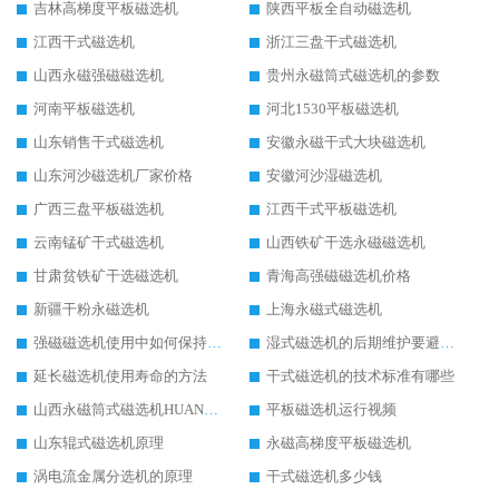
吉林高梯度平板磁选机
陕西平板全自动磁选机
江西干式磁选机
浙江三盘干式磁选机
山西永磁强磁磁选机
贵州永磁筒式磁选机的参数
河南平板磁选机
河北1530平板磁选机
山东销售干式磁选机
安徽永磁干式大块磁选机
山东河沙磁选机厂家价格
安徽河沙湿磁选机
广西三盘平板磁选机
江西干式平板磁选机
云南锰矿干式磁选机
山西铁矿干选永磁磁选机
甘肃贫铁矿干选磁选机
青海高强磁磁选机价格
新疆干粉永磁选机
上海永磁式磁选机
强磁磁选机使用中如何保持其顺畅运行
湿式磁选机的后期维护要避开哪些坑
延长磁选机使用寿命的方法
干式磁选机的技术标准有哪些
山西永磁筒式磁选机HUANQIU.COM环球体育(中国大陆)科技公司
平板磁选机运行视频
山东辊式磁选机原理
永磁高梯度平板磁选机
涡电流金属分选机的原理
干式磁选机多少钱