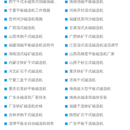
西宁干式永磁筒式弱磁场磁选机结构图
海南强磁平板磁选机
宁夏平板磁选机工作视频
河南开封湿式磁选机
贵州河沙磁选机视频
福建优质河沙磁选机
广西湿式磁选机
甘肃湿式永磁磁选机
山西求购干式磁选机
广西铁矿干式磁选机
福建强磁平板磁选机说明书
江苏湿式逆流磁选机溢流调节
湖南湿式锰矿磁选机
山西高梯度平板磁选机厂家
内蒙古铁矿干式磁选机
山西干粉立式磁选机
河北矿石干式磁选机
重庆铁矿干式磁选机
宁夏三盘干式磁选机
济南干式磁选机
重庆石英砂平板磁选机
海南超大型平板式磁选机
广东永磁滚筒厂家排名
海南永磁滚筒磁块安装
广东铁矿磁选机价格
福建干选铁矿磁选机
吉林求购干式磁选机
陕西矿石干式磁选机
淄博平板全自动磁选机销售
广东平板干选磁选机